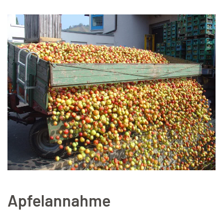
Leaflet
|
©
OpenStreetMap
+
Apfelannahme
−