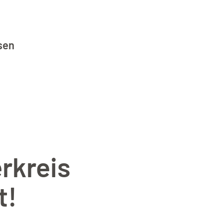
sen
erkreis
t!