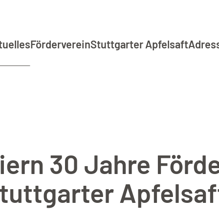
tuelles
Förderverein
Stuttgarter Apfelsaft
Adres
iern 30 Jahre Förd
tuttgarter Apfelsaf